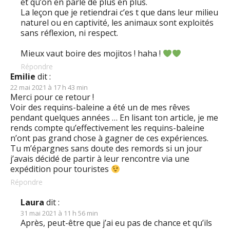
et qu’on en parle de plus en plus.
La leçon que je retiendrai c’es t que dans leur milieu
naturel ou en captivité, les animaux sont exploités
sans réflexion, ni respect.
Mieux vaut boire des mojitos ! haha !
Répondre
Emilie
dit :
22 mai 2021 à 17 h 43 min
Merci pour ce retour !
Voir des requins-baleine a été un de mes rêves
pendant quelques années … En lisant ton article, je me
rends compte qu’effectivement les requins-baleine
n’ont pas grand chose à gagner de ces expériences.
Tu m’épargnes sans doute des remords si un jour
j’avais décidé de partir à leur rencontre via une
expédition pour touristes
Répondre
Laura
dit :
31 mai 2021 à 11 h 56 min
Après, peut-être que j’ai eu pas de chance et qu’ils