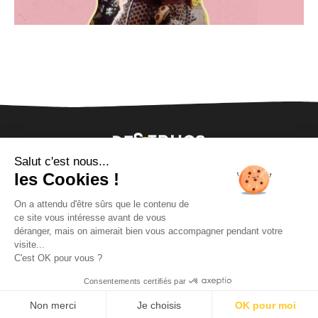
Salut c'est nous...
les Cookies !
On a attendu d'être sûrs que le contenu de
ce site vous intéresse avant de vous
déranger, mais on aimerait bien vous accompagner pendant votre
visite...
C'est OK pour vous ?
Le blog
À propos
Contact
Consentements certifiés par
Copyright © 2024 Des Trucs Bien - Site réalisé par
Angèle
&
Laura
Non merci
Je choisis
OK pour moi